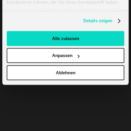
kombinieren können, die Sie ihnen bereitgestellt haben
oder die sie aus Ihrer Nutzung ihrer Dienste gesammelt
haben. Erfahren Sie mehr darüber, wie wir Cookies
Details zeigen
verwenden, in unserer
Datenschutzerklärung
.
Alle zulassen
Anpassen
Ablehnen