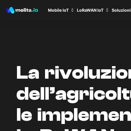
Mobile IoT
LoRaWAN IoT
Soluzioni
La rivoluzi
dell’agricol
le implemen