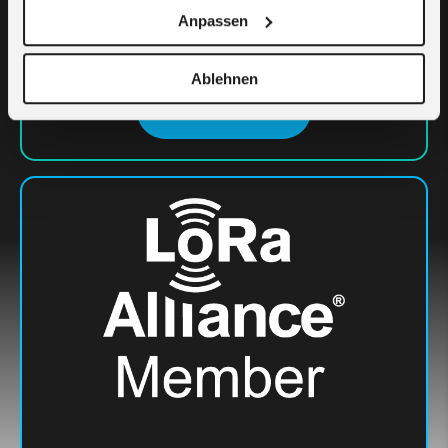
di copertura e l'accuratezza del segnale dei nostri
Anpassen
gateway LoRaWAN al momento della pubblicazione
(Agosto 2023).
Ablehnen
Contattaci