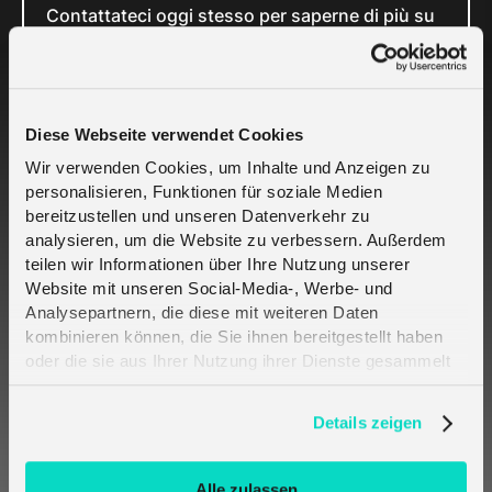
Contattateci oggi stesso per saperne di più su
come possiamo aiutarvi a raggiungere i vostri
obiettivi. Il nostro team è pronto a collaborare
con voi e a dare vita alle vostre idee innovative,
garantendo soluzioni di alta qualità e a basso
Diese Webseite verwendet Cookies
costo per la produzione su larga
Wir verwenden Cookies, um Inhalte und Anzeigen zu
personalisieren, Funktionen für soziale Medien
bereitzustellen und unseren Datenverkehr zu
analysieren, um die Website zu verbessern. Außerdem
teilen wir Informationen über Ihre Nutzung unserer
Harald Naumann
Website mit unseren Social-Media-, Werbe- und
Crout GmbH, Responsabile
Analysepartnern, die diese mit weiteren Daten
Globale dello Sviluppo del
kombinieren können, die Sie ihnen bereitgestellt haben
oder die sie aus Ihrer Nutzung ihrer Dienste gesammelt
Business
haben. Erfahren Sie mehr darüber, wie wir Cookies
verwenden, in unserer
Datenschutzerklärung
.
Details zeigen
Related Cases
Alle zulassen