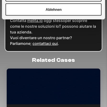
implementare soluzioni IoT complete e
personalizzate per i casi d’uso specifici dei
Ablehnen
nostri clienti.
Contatta
melita.io
oggi stessoper scoprire
come le nostre soluzioni IoT possono aiutare la
tua azienda.
Vuoi diventare un nostro partner?
Parliamone;
contattaci qui
.
Related Cases