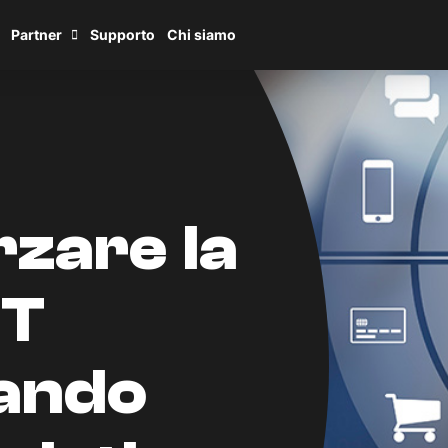
Partner
Supporto
Chi siamo
zare la
oT
ando