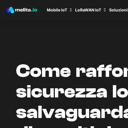
Mobile IoT
LoRaWAN IoT
Soluzioni
Come raffor
sicurezza I
salvaguard