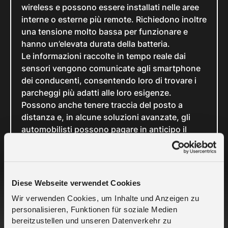
wireless e possono essere installati nelle aree
interne o esterne più remote. Richiedono inoltre
una tensione molto bassa per funzionare e
hanno un’elevata durata della batteria.
Le informazioni raccolte in tempo reale dai
sensori vengono comunicate agli smartphone
dei conducenti, consentendo loro di trovare i
parcheggi più adatti alle loro esigenze.
Possono anche tenere traccia del posto a
distanza e, in alcune soluzioni avanzate, gli
automobilisti possono pagare in anticipo il
posto, prenotandolo prima del loro arrivo.
I dati sono inoltre immediatamente disponibili
per il gestore attraverso il portale IoT basato su
Diese Webseite verwendet Cookies
cloud di melita.io, offrendo così l’opportunità
Wir verwenden Cookies, um Inhalte und Anzeigen zu
d’intervenire immediatamente per risolvere i
personalisieren, Funktionen für soziale Medien
problemi più urgenti, nonché di effettuare
bereitzustellen und unseren Datenverkehr zu
un’analisi longitudinale dei dati raccolti. Ciò è