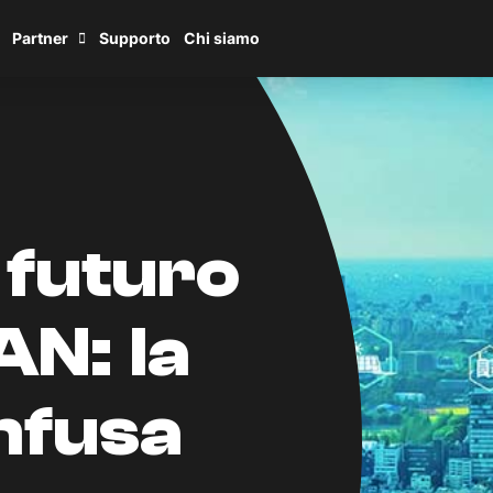
Partner
Supporto
Chi siamo
 futuro
N: la
infusa