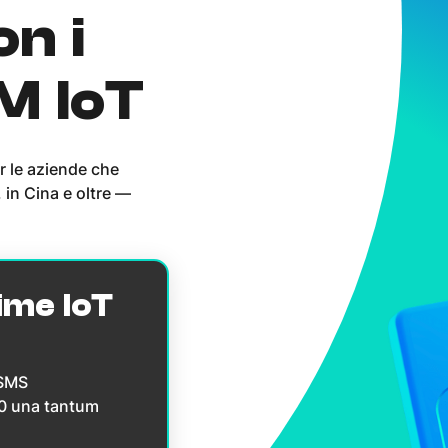
on i
IM IoT
r le aziende che
 in Cina e oltre —
ime IoT
 SMS
10 una tantum