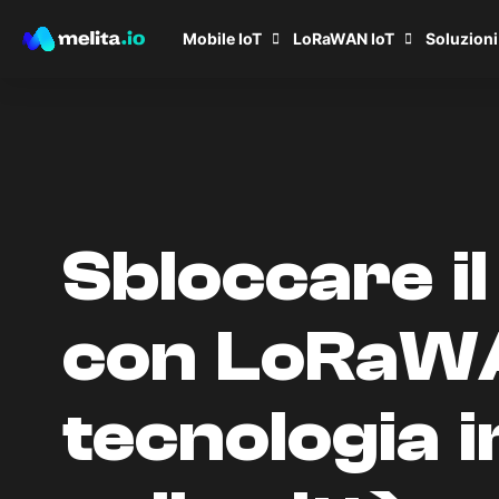
Mobile IoT
LoRaWAN IoT
Soluzioni
Sbloccare il
con LoRaWA
tecnologia 