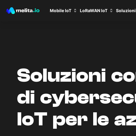
Mobile IoT
LoRaWAN IoT
Soluzioni
Soluzioni c
di cybersec
IoT per le a