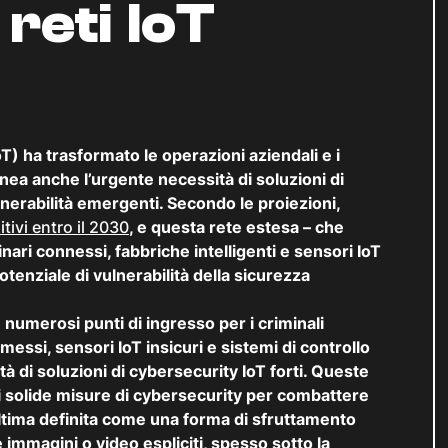
reti IoT
T) ha trasformato le operazioni aziendali e i
linea anche l’urgente necessità di soluzioni di
lnerabilità emergenti. Secondo le proiezioni,
itivi entro il 2030
, e questa rete estesa – che
ari connessi, fabbriche intelligenti e sensori IoT
otenziale di vulnerabilità della sicurezza
 numerosi punti di ingresso per i criminali
ssi, sensori IoT insicuri e sistemi di controllo
tà di soluzioni di cybersecurity IoT forti. Queste
di solide misure di cybersecurity per combattere
ultima definita come una forma di sfruttamento
re immagini o video espliciti, spesso sotto la