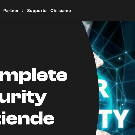
Partner
Supporto
Chi siamo
omplete
urity
ziende