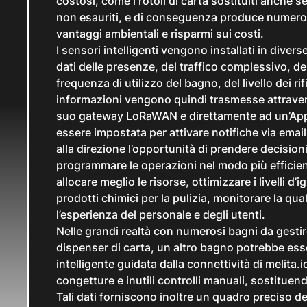
costosi, come i rotoli di carta sostituiti anche s
non esauriti, e di conseguenza produce numero
vantaggi ambientali e risparmi sui costi.
I sensori intelligenti vengono installati in diver
dati delle presenze, del traffico complessivo, de
frequenza di utilizzo del bagno, del livello dei rifi
informazioni vengono quindi trasmesse attraverso
suo gateway LoRaWAN e direttamente ad un’Appl
essere impostata per attivare notifiche via emai
alla direzione l’opportunità di prendere decisio
programmare le operazioni nel modo più efficie
allocare meglio le risorse, ottimizzare i livelli d’
prodotti chimici per la pulizia, monitorare la qua
l’esperienza del personale e degli utenti.
Nelle grandi realtà con numerosi bagni da gestire, 
dispenser di carta, un altro bagno potrebbe ess
intelligente guidata dalla connettività di melita.i
congetture e inutili controlli manuali, sostituen
Tali dati forniscono inoltre un quadro preciso d