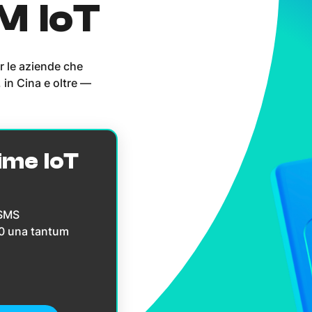
IM IoT
r le aziende che
 in Cina e oltre —
ime IoT
 SMS
10 una tantum