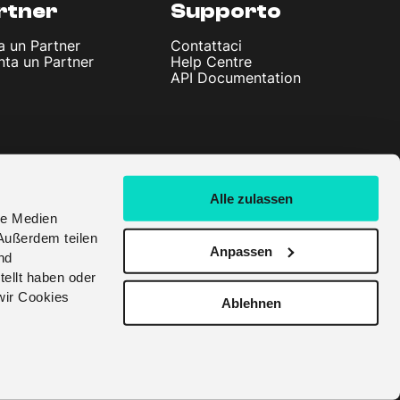
rtner
Supporto
a un Partner
Contattaci
nta un Partner
Help Centre
API Documentation
Alle zulassen
le Medien
Außerdem teilen
Anpassen
nd
tellt haben oder
wir Cookies
Ablehnen