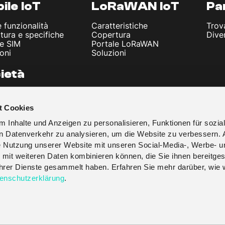
ile IoT
LoRaWAN IoT
Pa
e funzionalità
Caratteristiche
Trov
tura e specifiche
Copertura
Dive
le SIM
Portale LoRaWAN
oni
Soluzioni
ietà
iamo
li e Notizie
t Cookies
Legali
cy
 Inhalte und Anzeigen zu personalisieren, Funktionen für sozia
i & Condizioni
en Datenverkehr zu analysieren, um die Website zu verbessern. 
re Nutzung unserer Website mit unseren Social-Media-, Werbe- u
 mit weiteren Daten kombinieren können, die Sie ihnen bereitges
 ihrer Dienste gesammelt haben. Erfahren Sie mehr darüber, wie 
enschutzerklärung
.