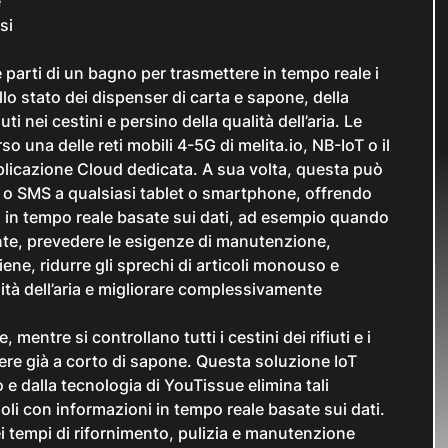
e
si
se parti di un bagno per trasmettere in tempo reale i
llo stato dei dispenser di carta e sapone, della
uti nei cestini e persino della qualità dell’aria. Le
 una delle reti mobili 4-5G di melita.io, NB-IoT o il
icazione Cloud dedicata. A sua volta, questa può
l o SMS a qualsiasi tablet o smartphone, offrendo
ni in tempo reale basate sui dati, ad esempio quando
nte, prevedere le esigenze di manutenzione,
igiene, ridurre gli sprechi di articoli monouso e
lità dell’aria e migliorare complessivamente
mentre si controllano tutti i cestini dei rifiuti e i
ere già a corto di sapone. Questa soluzione IoT
o e dalla tecnologia di YouTissue elimina tali
doli con informazioni in tempo reale basate sui dati.
ei tempi di rifornimento, pulizia e manutenzione