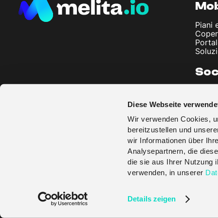
Mob
Piani 
Coper
Porta
Soluzi
Soc
Chi s
Artico
Diese Webseite verwende
Note 
Priva
Wir verwenden Cookies, um
Termin
bereitzustellen und unser
wir Informationen über Ih
Analysepartnern, die diese
die sie aus Ihrer Nutzung
verwenden, in unserer
Dat
© melita.io 2026
Details zeigen