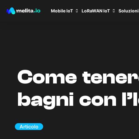
Mobile IoT
LoRaWAN IoT
Soluzioni
Come tenere 
bagni con l’
Articolo