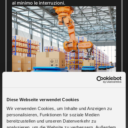
al minimo le interruzioni.
Diese Webseite verwendet Cookies
Braccio robotico per sistemi logistici di
Wir verwenden Cookies, um Inhalte und Anzeigen zu
imballaggio che utilizzano veicoli a guida
personalisieren, Funktionen für soziale Medien
automatica (AGV)
bereitzustellen und unseren Datenverkehr zu
Contatta melita.io oggi stesso per scoprire
analysieren, um die Website zu verbessern. Außerdem