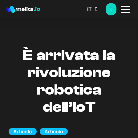
IT
È arrivata la
rivoluzione
robotica
dell’IoT
Articolo
Articolo