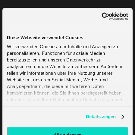
Wir errichten ein landesweites LoRaWAN-Netz in
Deutschland und auf Malta, welches Unternehmen
und unterschiedlichste Industriezweige eine
zuverlässige Konnektivität zum Einsammeln ihrer
Diese Webseite verwendet Cookies
Sensordaten bietet.
Wir verwenden Cookies, um Inhalte und Anzeigen zu
Auf Anfrage bieten wir individuelle Installationen von
personalisieren, Funktionen für soziale Medien
LoRaWAN-Gateway in anderen Regionen und
bereitzustellen und unseren Datenverkehr zu
analysieren, um die Website zu verbessern. Außerdem
Ländern an. Unser sich stetig erweiterndes Partner-
teilen wir Informationen über Ihre Nutzung unserer
Ökosystem ermöglicht es uns, die ideale Lösung für
Website mit unseren Social-Media-, Werbe- und
die spezifischen Anforderungen Ihres Unternehmens
Analysepartnern, die diese mit weiteren Daten
oder Ihrer Branche anzubieten.
kombinieren können, die Sie ihnen bereitgestellt haben
oder die sie aus Ihrer Nutzung ihrer Dienste gesammelt
haben. Erfahren Sie mehr darüber, wie wir Cookies
verwenden, in unserer
Datenschutzerklärung
.
Details zeigen
Deutschland
Malta
Alle zulassen