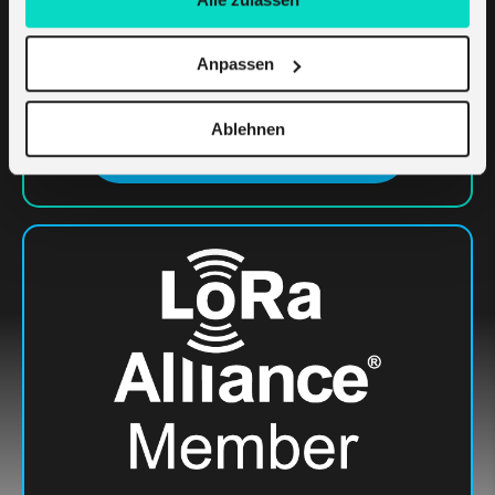
© GeoBasis-DE / BKG (2023)
Die Karte stellt die LoRaWAN Abdeckung der
jeweiligen Gateways zum Zeitpunkt der Publikation dar
Anpassen
(August 2023).
Ablehnen
Kontaktieren Sie Uns