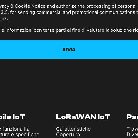
vacy & Cookie Notice
and authorize the processing of personal 
n 3.5, for sending commercial and promotional communications
sms.
e informazioni con terze parti al fine di valutare la soluzione ri
ile IoT
LoRaWAN IoT
Pa
e funzionalità
Caratteristiche
Trov
tura e specifiche
Copertura
Dive