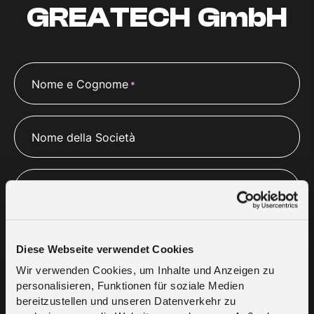
GREATECH GmbH
Nome e Cognome
*
Nome della Società
Sito web
E-mail
*
Diese Webseite verwendet Cookies
Wir verwenden Cookies, um Inhalte und Anzeigen zu
personalisieren, Funktionen für soziale Medien
Numero di telefono
*
bereitzustellen und unseren Datenverkehr zu