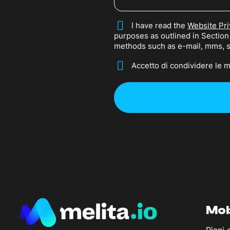
*
I have read the
Website Pri
purposes as outlined in Sectio
methods such as e-mail, mms, 
*
Accetto di condividere le mi
Mob
Piani 