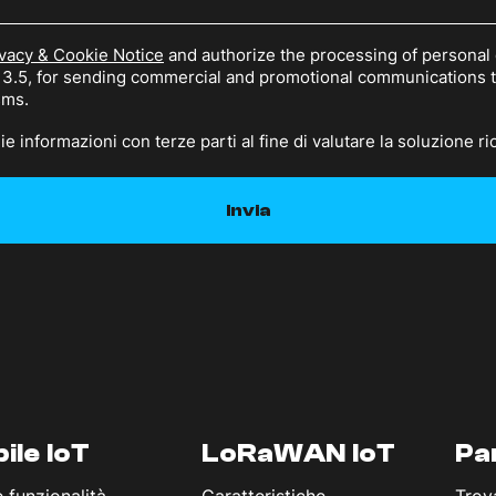
vacy & Cookie Notice
and authorize the processing of personal 
n 3.5, for sending commercial and promotional communications
sms.
e informazioni con terze parti al fine di valutare la soluzione ri
ile IoT
LoRaWAN IoT
Pa
e funzionalità
Caratteristiche
Trov