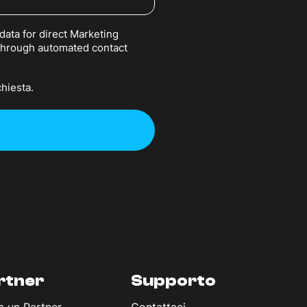
data for direct Marketing
 through automated contact
chiesta.
rtner
Supporto
a un Partner
Contattaci