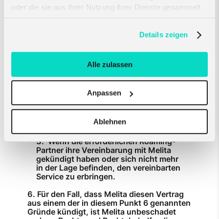
oder
oder die sie aus Ihrer Nutzung ihrer Dienste gesammelt
Unverzüglich, wenn ein
haben. Erfahren Sie mehr darüber, wie wir Cookies
Konkursverwalter, vorläufiger
verwenden, in unserer
Datenschutzerklärung
.
Details zeigen
Liquidator, Verwalter oder eine
ähnliche Person für die Unternehmen
oder Vermögenswerte des Kunden
bestellt wird oder wenn der Kunde
Alle zulassen
einen Vergleich mit einem seiner
Gläubiger oder einer Gruppe von
Gläubigern des Kunden abschließt
Anpassen
oder wenn der Kunde zahlungsunfähig
wird oder anderweitig nicht in der Lage
ist, seine Schulden bei Fälligkeit zu
Ablehnen
begleichen.
Wenn die erforderlichen Roaming-
Partner ihre Vereinbarung mit Melita
gekündigt haben oder sich nicht mehr
in der Lage befinden, den vereinbarten
Service zu erbringen.
Für den Fall, dass Melita diesen Vertrag
aus einem der in diesem Punkt 6 genannten
Gründe kündigt, ist Melita unbeschadet