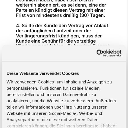
weiterhin abonniert, es sei denn, eine der
Parteien kündigt diesen Vertrag mit einer
Frist von mindestens dreißig (30) Tagen.
Sollte der Kunde den Vertrag vor Ablauf
der anfänglichen Laufzeit oder der
Verlängerungsfrist kündigen, muss der
Kunde eine Gebühr für die vorzeitige
Kündigung entrichten, die hundert Prozent
(100%) der monatlichen Restgebühren
entspricht.
Unbeschadet des unmittelbar
vorhergehenden Absatzes kann Melita
Diese Webseite verwendet Cookies
diesen Vertrag unverzüglich durch
schriftliche Mitteilung an den Kunden
Wir verwenden Cookies, um Inhalte und Anzeigen zu
kündigen:
personalisieren, Funktionen für soziale Medien
bereitzustellen und unseren Datenverkehr zu
Wenn der Kunde einen wesentlichen
analysieren, um die Website zu verbessern. Außerdem
Verstoß gegen diese Vereinbarung
teilen wir Informationen über Ihre Nutzung unserer
begangen hat und diesen Verstoß
nicht innerhalb von zehn (10) Tagen
Website mit unseren Social-Media-, Werbe- und
nach Mitteilung eines solchen
Analysepartnern, die diese mit weiteren Daten
Verstoßes durch Melita behoben hat;
kombinieren können, die Sie ihnen bereitgestellt haben