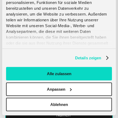
personalisieren, Funktionen für soziale Medien
bereitzustellen und unseren Datenverkehr zu
Sichere Registrierung mit 2-Faktor-
analysieren, um die Website zu verbessern. Außerdem
Authentifizierung
teilen wir Informationen über Ihre Nutzung unserer
Website mit unseren Social-Media-, Werbe- und
Sensoren und Analysedetails anzeigen
Analysepartnern, die diese mit weiteren Daten
kombinieren können, die Sie ihnen bereitgestellt haben
Verwalten mehrerer Benutzer und Profile
oder die sie aus Ihrer Nutzung ihrer Dienste gesammelt
haben. Erfahren Sie mehr darüber, wie wir Cookies
Erweiterte Such- und Filterfunktionen
verwenden, in unserer
Datenschutzerklärung
.
Details zeigen
Anzeigen und Herunterladen von
Online-Rechnungen
Alle zulassen
Einfaches Registrieren mehrerer
Anpassen
Sensoren über das Portal
Kennzeichnen Sie Ihre Sensoren und
Ablehnen
Angebote mit einem nutzer-freundlichen
Namen