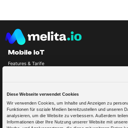
Mobile IoT
Features & Tarife
Netz & Technologie
SIM-Portal
Lösungen
LoRaWAN IoT
Diese Webseite verwendet Cookies
Wir verwenden Cookies, um Inhalte und Anzeigen zu persona
Features
Funktionen für soziale Medien bereitzustellen und unseren 
LoRaWAN-Abdeckung
LoRaWAN-Portal
analysieren, um die Website zu verbessern. Außerdem teilen
Lösungen
Informationen über Ihre Nutzung unserer Website mit unsere