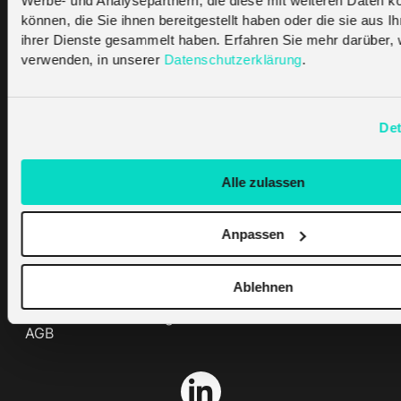
Werbe- und Analysepartnern, die diese mit weiteren Daten k
Partner
können, die Sie ihnen bereitgestellt haben oder die sie aus I
ihrer Dienste gesammelt haben. Erfahren Sie mehr darüber, 
Den richtigen Partner finden
verwenden, in unserer
Datenschutzerklärung
.
Werden Sie Partner von uns
Support
Det
Kontakt
Help Centre
Alle zulassen
API Documentation
Company
Anpassen
Über uns
Artikel und Nachrichten
Ablehnen
Impressum
Datenschutzerklärung
AGB