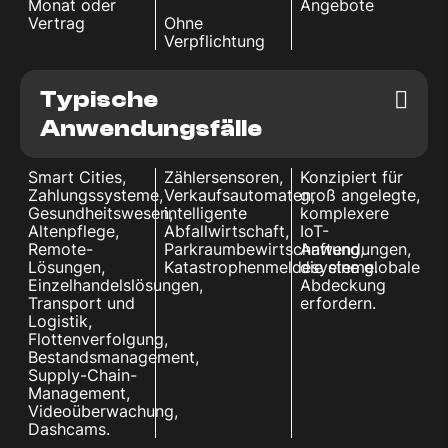
Monat oder
Angebote
Vertrag
Ohne
Verpflichtung
Typische
Anwendungsfälle
Smart Cities,
Zählersensoren,
Konzipiert für
Zahlungssysteme,
Verkaufsautomaten,
groß angelegte,
Gesundheitswesen,
intelligente
komplexere
Altenpflege,
Abfallwirtschaft,
IoT-
Remote-
Parkraumbewirtschaftung,
Anwendungen,
Lösungen,
Katastrophenmeldesysteme.
die eine globale
Einzelhandelslösungen,
Abdeckung
Transport und
erfordern.
Logistik,
Flottenverfolgung,
Bestandsmanagement,
Supply-Chain-
Management,
Videoüberwachung,
Dashcams.