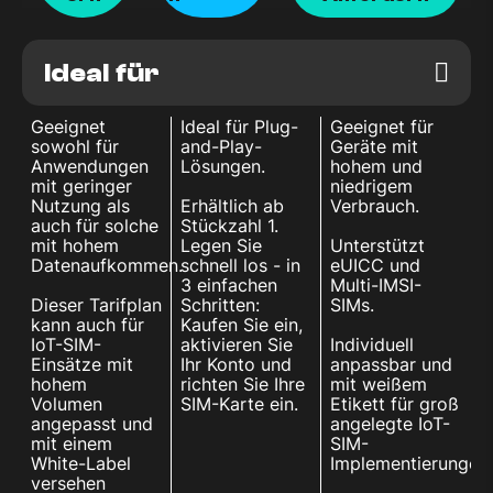
Ideal für
Geeignet
Ideal für Plug-
Geeignet für
sowohl für
and-Play-
Geräte mit
Anwendungen
Lösungen.
hohem und
mit geringer
niedrigem
Nutzung als
Erhältlich ab
Verbrauch.
auch für solche
Stückzahl 1.
mit hohem
Legen Sie
Unterstützt
Datenaufkommen.
schnell los - in
eUICC und
3 einfachen
Multi-IMSI-
Dieser Tarifplan
Schritten:
SIMs.
kann auch für
Kaufen Sie ein,
IoT-SIM-
aktivieren Sie
Individuell
Einsätze mit
Ihr Konto und
anpassbar und
hohem
richten Sie Ihre
mit weißem
Volumen
SIM-Karte ein.
Etikett für groß
angepasst und
angelegte IoT-
mit einem
SIM-
White-Label
Implementierungen.
versehen