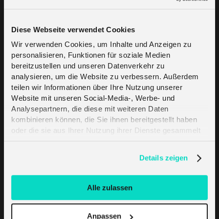
über
Ländern -mit Zugang zu GPRS-, 4G-,
5G-, LTE-M- und NB-IoT-Netzen.
Diese Webseite verwendet Cookies
Wir verwenden Cookies, um Inhalte und Anzeigen zu
personalisieren, Funktionen für soziale Medien
bereitzustellen und unseren Datenverkehr zu
analysieren, um die Website zu verbessern. Außerdem
teilen wir Informationen über Ihre Nutzung unserer
Multi-Formfaktor-SIMs
Website mit unseren Social-Media-, Werbe- und
und eSIM
Analysepartnern, die diese mit weiteren Daten
kombinieren können, die Sie ihnen bereitgestellt haben
SIM in mehreren Formfaktoren,
oder die sie aus Ihrer Nutzung ihrer Dienste gesammelt
einschließlich eSIM-Lösungen gemäß den
haben. Erfahren Sie mehr darüber, wie wir Cookies
Standards SGP.22 und SGP.32, basierend
verwenden, in unserer
Datenschutzerklärung
.
Details zeigen
auf eUICC-Technologie für Remote
Provisioning und Aktivierung per QR-
Code.
Alle zulassen
Anpassen