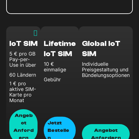
IoT SIM
Lifetime
Global IoT
IoT SIM
SIM
5 € pro GB
Pay-per-
10 €
Individuelle
Use in über
einmalige
Preisgestaltung und
60 Ländern
Bündelungsoptionen
Gebühr
1 € pro
aktive SIM-
Karte pro
Monat
Angeb
Ot
Jetzt
Anford
Bestelle
Angebot
Ern
N
Anfordern