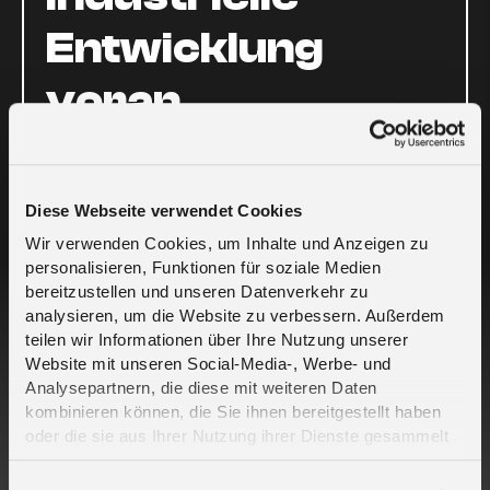
Entwicklung
voran
Die LoRa Alliance® zeigt, wie LoRaWAN
weltweit zum Marktführer durch
Diese Webseite verwendet Cookies
Weiterentwicklung der industriellen Evolution
hin zur Industrie 5.0 geworden ist. Industrie 5.0
Wir verwenden Cookies, um Inhalte und Anzeigen zu
personalisieren, Funktionen für soziale Medien
zielt darauf ab, das menschliche Element zu
bereitzustellen und unseren Datenverkehr zu
integrieren, das von ESG-Initiativen geleitet
analysieren, um die Website zu verbessern. Außerdem
wird, die Nachhaltigkeit, Effizienz und
teilen wir Informationen über Ihre Nutzung unserer
Lebensqualität stärken sollen. Das LoRa
Website mit unseren Social-Media-, Werbe- und
Alliance®-Ökosystem bietet end-to-end-
Analysepartnern, die diese mit weiteren Daten
Lösungen entlang der Wertschöpfungskette,
kombinieren können, die Sie ihnen bereitgestellt haben
die die ganzheitliche digitale Transformation
oder die sie aus Ihrer Nutzung ihrer Dienste gesammelt
ermöglichen, die erforderlich ist, um die Ziele
haben. Erfahren Sie mehr darüber, wie wir Cookies
von Industrie 5.0 zu erreichen. Einschließlich
verwenden, in unserer
Datenschutzerklärung
.