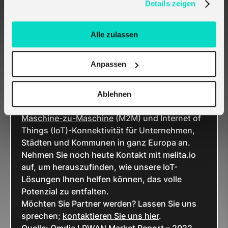
Details zeigen
Technologie, Daten, neuen Workflows und
operativen Neuausrichtungen. Offene
Standards, unterstützt durch ein starkes
Alle zulassen
Ökosystem, das eine Auswahl an Anbietern
und endlose Innovationen bietet, sind
Anpassen
entscheidend für die Förderung ganzheitlicher
Digitalisierungsinitiativen für Unternehmen
weltweit.
Ablehnen
melita.io ist technologieagnostisch und bietet
Maschine-zu-Maschine
(M2M) und Internet of
Things (IoT)-Konnektivität für Unternehmen,
Städten und Kommunen in ganz Europa an.
Nehmen Sie noch heute Kontakt mit melita.io
auf, um herauszufinden, wie unsere IoT-
Lösungen Ihnen helfen können, das volle
Potenzial zu entfalten.
Möchten Sie Partner werden? Lassen Sie uns
sprechen;
kontaktieren Sie uns hier
.