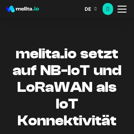
DE
melita.io setzt
auf NB-IoT und
LoRaWAN als
IoT
Konnektivität