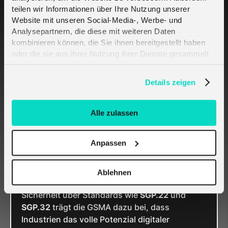
Wartungskosten
teilen wir Informationen über Ihre Nutzung unserer
Einfachere Übergänge zwischen
Website mit unseren Social-Media-, Werbe- und
öffentlichen und privaten Netzwerken
Analysepartnern, die diese mit weiteren Daten
Robustere internationale Lieferketten
kombinieren können, die Sie ihnen bereitgestellt haben
oder die sie aus Ihrer Nutzung ihrer Dienste gesammelt
Neue Geschäftsmodelle für Managed-
IoT-Services
haben. Erfahren Sie mehr darüber, wie wir Cookies
verwenden, in unserer
Datenschutzerklärung
.
Details zeigen
Fazit
Alle zulassen
Der Übergang zu eingebetteter und remote
verwalteter eSIM-Technologie ist für das
Anpassen
industrielle IoT nicht länger optional. Sie bildet
eine grundlegende Komponente zukünftiger
vernetzter Infrastrukturen.
Ablehnen
Durch die Förderung von Interoperabilität und
Sicherheit über Standards wie
SGP.22
und
SGP.32
trägt die GSMA dazu bei, dass
Industrien das volle Potenzial digitaler