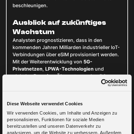
beschleunigen.
Ausblick auf zukünftiges
Wachstum
Analysten prognostizieren, dass in den
kommenden Jahren Milliarden industrieller IoT-
Verbindungen über eSIM provisioniert werden.
Mit der Weiterentwicklung von
5G-
Privatnetzen
,
LPWA-Technologien
und
globalen
Roaming-Ökosystemen
benötigen
Unternehmen noch mehr Kontrolle darüber, wie
und wo ihre Geräte verbunden sind.
eSIM ist ideal positioniert, um diese
Diese Webseite verwendet Cookies
Anforderungen zu erfüllen, und ermöglicht:
Wir verwenden Cookies, um Inhalte und Anzeigen zu
Schnellere Inbetriebnahme
personalisieren, Funktionen für soziale Medien
industrieller Geräte
bereitzustellen und unseren Datenverkehr zu
Reduzierte Betriebs- und
analysieren, um die Website zu verbessern. Außerdem