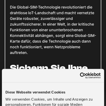
Die Global-SIM-Technologie revolutioniert die
drahtlose IoT-Landschaft und macht vernetzte
Geräte robuster, zuverlässiger und
zukunftssicherer. In einer Welt, in der kritische
Funktionen von einer ununterbrochenen
Konnektivität abhängen, sorgt eine Global-SIM-
Karte dafür, dass die Technologie auch dann
noch funktioniert, wenn Netzprobleme
auftreten.
Sichern Sie Ihre
Konnektivität
Diese Webseite verwendet Cookies
Um Ihre angeschlossenen Geräte zu schützen
und einen unterbrechungsfreien Service zu
Wir verwenden Cookies, um Inhalte und Anzeigen zu
personalisieren, Funktionen für soziale Medien
gewährleisten, statten Sie sie mit einer Global