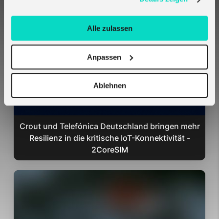
Related Cases
Alle zulassen
Anpassen
Ablehnen
Crout und Telefónica Deutschland bringen mehr
Resilienz in die kritische IoT-Konnektivität -
2CoreSIM