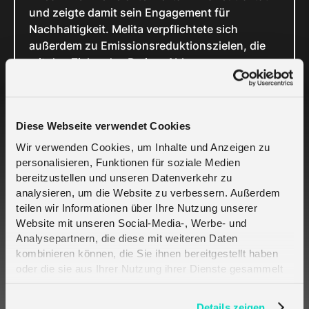
und zeigte damit sein Engagement für
Nachhaltigkeit. Melita verpflichtete sich
außerdem zu Emissionsreduktionszielen, die
mit den Zielen des Pariser Abkommens
übereinstimmen, wie von der Science Based
Targets Initiative (SBTi) geleitet.
Für weitere Informationen über melita.io
Diese Webseite verwendet Cookies
besuchen Sie bitte
www.melita.io/de
, für
Wir verwenden Cookies, um Inhalte und Anzeigen zu
weitere Informationen über Digital SIM
personalisieren, Funktionen für soziale Medien
besuchen
Sie bitte www.digital-sim.de
bereitzustellen und unseren Datenverkehr zu
analysieren, um die Website zu verbessern. Außerdem
teilen wir Informationen über Ihre Nutzung unserer
Website mit unseren Social-Media-, Werbe- und
Analysepartnern, die diese mit weiteren Daten
kombinieren können, die Sie ihnen bereitgestellt haben
oder die sie aus Ihrer Nutzung ihrer Dienste gesammelt
Melita.io
haben. Erfahren Sie mehr darüber, wie wir Cookies
verwenden, in unserer
Datenschutzerklärung
.
Details zeigen