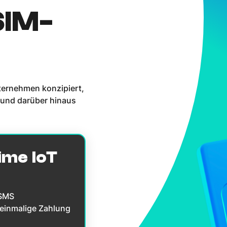
SIM-
ternehmen konzipiert,
 und darüber hinaus
ime IoT
 SMS
 einmalige Zahlung