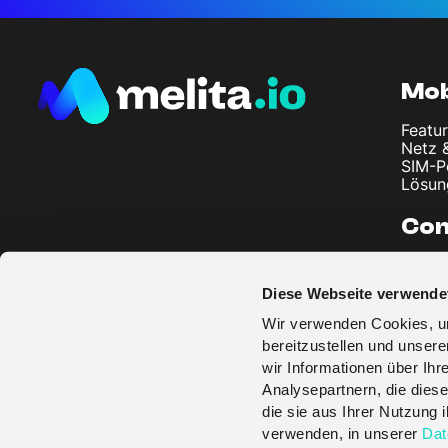
Mob
Featur
Netz 
SIM-P
Lösun
Co
Über 
Artike
Diese Webseite verwende
Impre
Daten
Wir verwenden Cookies, um
AGB
bereitzustellen und unser
wir Informationen über Ih
Analysepartnern, die diese
die sie aus Ihrer Nutzung
verwenden, in unserer
Dat