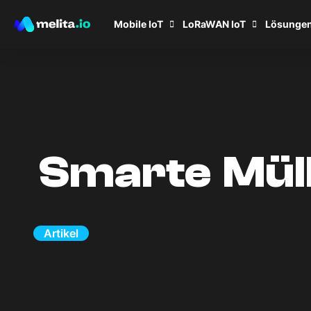
Mobile IoT
LoRaWAN IoT
Lösunge
Smarte Mül
Artikel