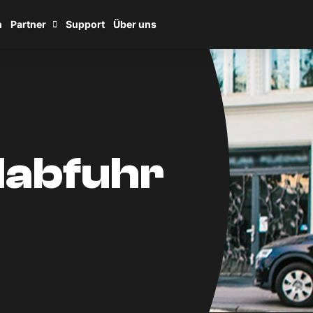
n
Partner
Support
Über uns
labfuhr