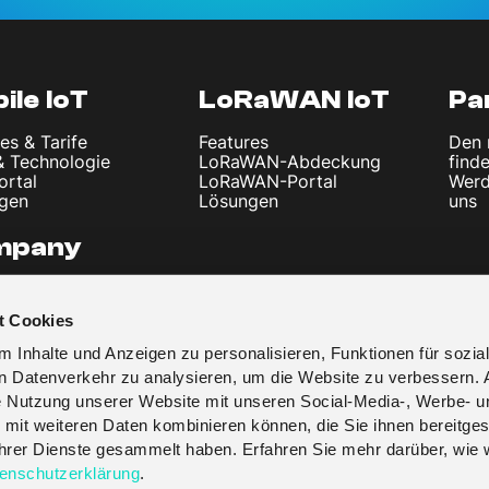
ile IoT
LoRaWAN IoT
Pa
es & Tarife
Features
Den 
& Technologie
LoRaWAN-Abdeckung
find
ortal
LoRaWAN-Portal
Werd
gen
Lösungen
uns
mpany
uns
l und Nachrichten
t Cookies
ssum
schutzerklärung
 Inhalte und Anzeigen zu personalisieren, Funktionen für sozia
en Datenverkehr zu analysieren, um die Website zu verbessern. 
re Nutzung unserer Website mit unseren Social-Media-, Werbe- u
 mit weiteren Daten kombinieren können, die Sie ihnen bereitges
 ihrer Dienste gesammelt haben. Erfahren Sie mehr darüber, wie 
enschutzerklärung
.