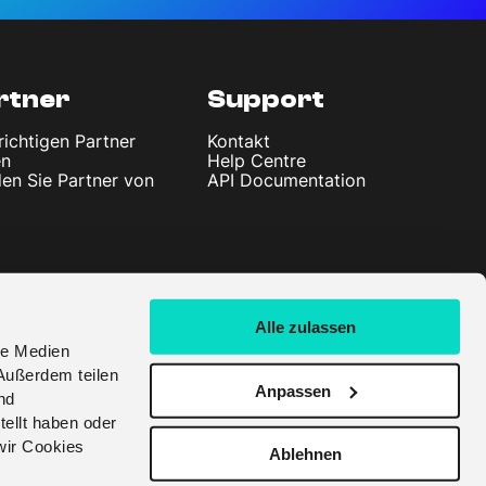
rtner
Support
richtigen Partner
Kontakt
en
Help Centre
en Sie Partner von
API Documentation
Alle zulassen
le Medien
Außerdem teilen
Anpassen
nd
tellt haben oder
wir Cookies
Ablehnen