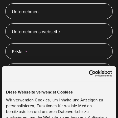
Unternehmen
Unternehmens webseite
E-Mail
*
Telefon
*
Bitte beschreiben Sie ihre Anforderung und die 
Diese Webseite verwendet Cookies
benötigte Leistung des Partners
*
Wir verwenden Cookies, um Inhalte und Anzeigen zu
personalisieren, Funktionen für soziale Medien
bereitzustellen und unseren Datenverkehr zu
analysieren, um die Website zu verbessern. Außerdem