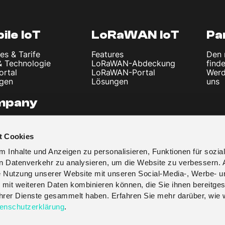
ile IoT
LoRaWAN IoT
Pa
es & Tarife
Features
Den 
& Technologie
LoRaWAN-Abdeckung
find
ortal
LoRaWAN-Portal
Werd
gen
Lösungen
uns
mpany
uns
l und Nachrichten
t Cookies
ssum
schutzerklärung
 Inhalte und Anzeigen zu personalisieren, Funktionen für sozia
en Datenverkehr zu analysieren, um die Website zu verbessern. 
re Nutzung unserer Website mit unseren Social-Media-, Werbe- u
 mit weiteren Daten kombinieren können, die Sie ihnen bereitges
 ihrer Dienste gesammelt haben. Erfahren Sie mehr darüber, wie 
enschutzerklärung
.