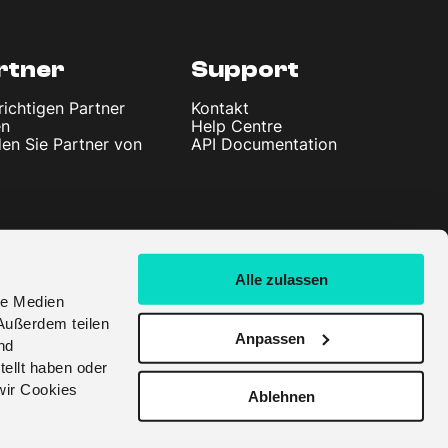
rtner
Support
richtigen Partner
Kontakt
en
Help Centre
en Sie Partner von
API Documentation
Alle zulassen
le Medien
Außerdem teilen
Anpassen
nd
tellt haben oder
wir Cookies
Ablehnen