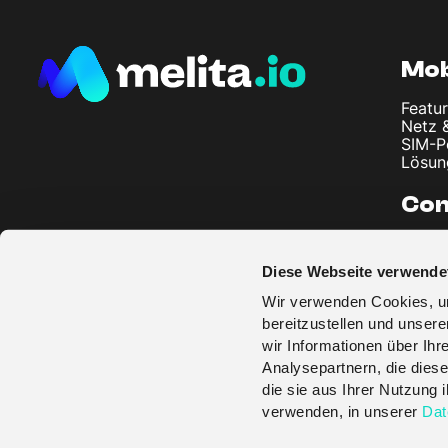
Mob
Featur
Netz 
SIM-P
Lösun
Co
Über 
Artike
Diese Webseite verwende
Impre
Daten
Wir verwenden Cookies, um
AGB
bereitzustellen und unser
wir Informationen über Ih
Analysepartnern, die diese
die sie aus Ihrer Nutzung
verwenden, in unserer
Dat