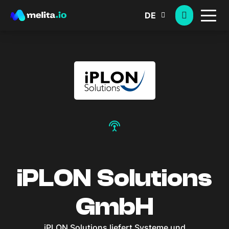
DE
settings_input_antenna
iPLON Solutions
GmbH
iPLON Solutions liefert Systeme und