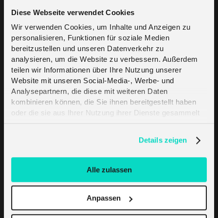
Diese Webseite verwendet Cookies
Wir verwenden Cookies, um Inhalte und Anzeigen zu
Telefon
*
personalisieren, Funktionen für soziale Medien
bereitzustellen und unseren Datenverkehr zu
analysieren, um die Website zu verbessern. Außerdem
Bitte beschreiben Sie ihre Anforderung und die 
teilen wir Informationen über Ihre Nutzung unserer
benötigte Leistung des Partners
Website mit unseren Social-Media-, Werbe- und
*
Analysepartnern, die diese mit weiteren Daten
kombinieren können, die Sie ihnen bereitgestellt haben
oder die sie aus Ihrer Nutzung ihrer Dienste gesammelt
haben. Erfahren Sie mehr darüber, wie wir Cookies
verwenden, in unserer
Datenschutzerklärung
.
Details zeigen
Alle zulassen
*
Ich habe die Richtlinie zum Schutz der
Privatsphäre und der Nutzung von Cookies
gelesen
und erlaube hiermit die Nutzung der persönlichen
Anpassen
Daten zum Zweck des Direktmarketings, wie in
Paragraph 3.5 beschrieben. Dies beinhaltet unter