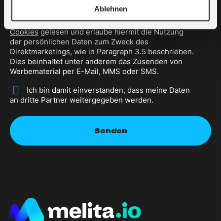
anderem das Zusenden von Werbematerial per E-
Ablehnen
Mail, MMS oder SMS.Ich habe die Richtlinie zum
Schutz der
Privatsphäre und der Nutzung von
Cookies
gelesen und erlaube hiermit die Nutzung
der persönlichen Daten zum Zweck des
Direktmarketings, wie in Paragraph 3.5 beschrieben.
Dies beinhaltet unter anderem das Zusenden von
Werbematerial per E-Mail, MMS oder SMS.
*
Ich bin damit einverstanden, dass meine Daten
an dritte Partner weitergegeben werden.