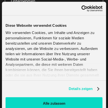
Unternehmen
Unternehmens webseite
Diese Webseite verwendet Cookies
Wir verwenden Cookies, um Inhalte und Anzeigen zu
E-Mail
*
personalisieren, Funktionen für soziale Medien
bereitzustellen und unseren Datenverkehr zu
analysieren, um die Website zu verbessern. Außerdem
teilen wir Informationen über Ihre Nutzung unserer
Telefon
*
Website mit unseren Social-Media-, Werbe- und
Analysepartnern, die diese mit weiteren Daten
kombinieren können, die Sie ihnen bereitgestellt haben
Bitte beschreiben Sie ihre Anforderung und die 
oder die sie aus Ihrer Nutzung ihrer Dienste gesammelt
benötigte Leistung des Partners
*
haben. Erfahren Sie mehr darüber, wie wir Cookies
verwenden, in unserer
Datenschutzerklärung
.
Details zeigen
Alle zulassen