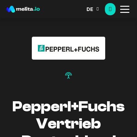
DE
settings_input_antenna
Pepperl+Fuchs
Vertrieb