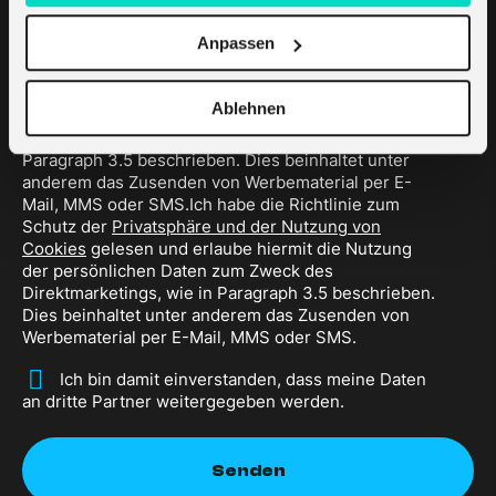
Anpassen
*
Ich habe die Richtlinie zum Schutz der
Privatsphäre und der Nutzung von Cookies
gelesen
Ablehnen
und erlaube hiermit die Nutzung der persönlichen
Daten zum Zweck des Direktmarketings, wie in
Paragraph 3.5 beschrieben. Dies beinhaltet unter
anderem das Zusenden von Werbematerial per E-
Mail, MMS oder SMS.Ich habe die Richtlinie zum
Schutz der
Privatsphäre und der Nutzung von
Cookies
gelesen und erlaube hiermit die Nutzung
der persönlichen Daten zum Zweck des
Direktmarketings, wie in Paragraph 3.5 beschrieben.
Dies beinhaltet unter anderem das Zusenden von
Werbematerial per E-Mail, MMS oder SMS.
*
Ich bin damit einverstanden, dass meine Daten
an dritte Partner weitergegeben werden.