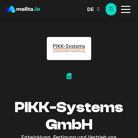
DE
sim_card
PIKK-Systems
GmbH
Entwicklung, Fertigung und Vertrieb von