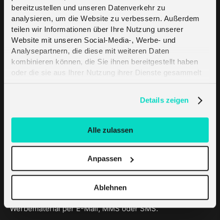
bereitzustellen und unseren Datenverkehr zu
analysieren, um die Website zu verbessern. Außerdem
teilen wir Informationen über Ihre Nutzung unserer
Website mit unseren Social-Media-, Werbe- und
Analysepartnern, die diese mit weiteren Daten
kombinieren können, die Sie ihnen bereitgestellt haben
oder die sie aus Ihrer Nutzung ihrer Dienste gesammelt
haben. Erfahren Sie mehr darüber, wie wir Cookies
*
Ich habe die Richtlinie zum Schutz der
verwenden, in unserer
Datenschutzerklärung
.
Privatsphäre und der Nutzung von Cookies
gelesen
Details zeigen
und erlaube hiermit die Nutzung der persönlichen
Daten zum Zweck des Direktmarketings, wie in
Paragraph 3.5 beschrieben. Dies beinhaltet unter
Alle zulassen
anderem das Zusenden von Werbematerial per E-
Mail, MMS oder SMS.Ich habe die Richtlinie zum
Anpassen
Schutz der
Privatsphäre und der Nutzung von
Cookies
gelesen und erlaube hiermit die Nutzung
der persönlichen Daten zum Zweck des
Ablehnen
Direktmarketings, wie in Paragraph 3.5 beschrieben.
Dies beinhaltet unter anderem das Zusenden von
Werbematerial per E-Mail, MMS oder SMS.