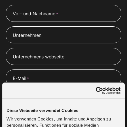
Vor- und Nachname
*
Unternehmen
Unternehmens webseite
E-Mail
*
Telefon
*
Diese Webseite verwendet Cookies
Wir verwenden Cookies, um Inhalte und Anzeigen zu
Bitte beschreiben Sie ihre Anforderung und die 
personalisieren, Funktionen für soziale Medien
benötigte Leistung des Partners
*