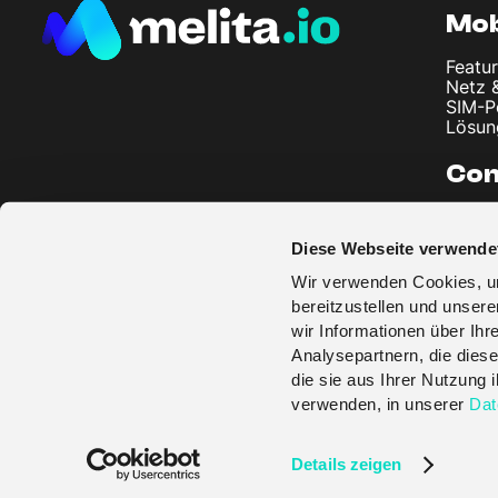
Mob
Featur
Netz 
SIM-P
Lösun
Co
Über 
Artike
Diese Webseite verwende
Impre
Daten
Wir verwenden Cookies, um
AGB
bereitzustellen und unser
wir Informationen über Ih
Analysepartnern, die diese
die sie aus Ihrer Nutzung
verwenden, in unserer
Dat
© melita.io 2026
Details zeigen