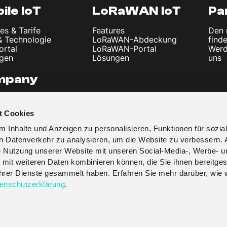
ile IoT
LoRaWAN IoT
Pa
es & Tarife
Features
Den 
& Technologie
LoRaWAN-Abdeckung
find
ortal
LoRaWAN-Portal
Werd
gen
Lösungen
uns
mpany
uns
l und Nachrichten
t Cookies
ssum
schutzerklärung
 Inhalte und Anzeigen zu personalisieren, Funktionen für sozia
en Datenverkehr zu analysieren, um die Website zu verbessern. 
re Nutzung unserer Website mit unseren Social-Media-, Werbe- u
 mit weiteren Daten kombinieren können, die Sie ihnen bereitges
 ihrer Dienste gesammelt haben. Erfahren Sie mehr darüber, wie 
enschutzerklärung
.