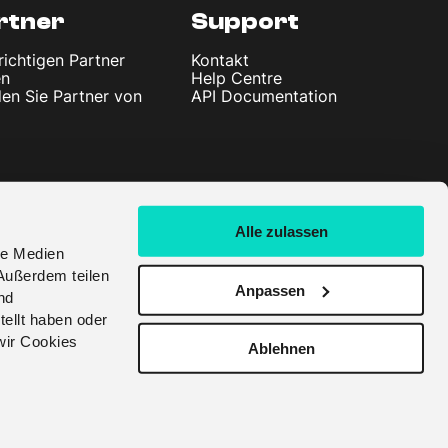
rtner
Support
richtigen Partner
Kontakt
en
Help Centre
en Sie Partner von
API Documentation
Alle zulassen
le Medien
Außerdem teilen
Anpassen
nd
tellt haben oder
wir Cookies
Ablehnen