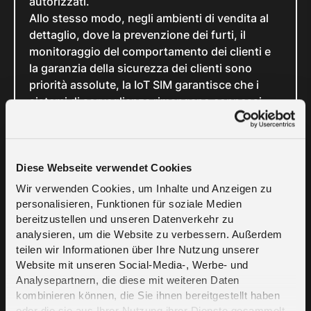
autorizzati.
Allo stesso modo, negli ambienti di vendita al
dettaglio, dove la prevenzione dei furti, il
monitoraggio del comportamento dei clienti e
la garanzia della sicurezza dei clienti sono
priorità assolute, la IoT SIM garantisce che i
sistemi di sorveglianza rimangano connessi,
anche durante le ore di punta o dopo le ore di
lavoro. I negozianti possono essere certi che i
loro sistemi di sicurezza funzioneranno
continuamente, fornendo un ambiente di
Diese Webseite verwendet Cookies
acquisto sicuro sia per i clienti che per i
Wir verwenden Cookies, um Inhalte und Anzeigen zu
dipendenti.
personalisieren, Funktionen für soziale Medien
Allo stesso modo, nella logistica e nei trasporti,
bereitzustellen und unseren Datenverkehr zu
dove la gestione della flotta e il monitoraggio
analysieren, um die Website zu verbessern. Außerdem
teilen wir Informationen über Ihre Nutzung unserer
delle merci sono fondamentali, la SIM IoT
Website mit unseren Social-Media-, Werbe- und
melita.io fornisce una connettività continua per
Analysepartnern, die diese mit weiteren Daten
il tracciamento GPS e il monitoraggio dei veicoli
kombinieren können, die Sie ihnen bereitgestellt haben
collegandosi in modo fluido a più reti mobili
oder die sie aus Ihrer Nutzung ihrer Dienste gesammelt