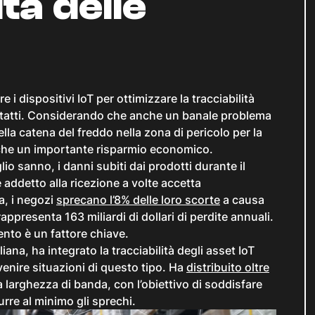
tà delle
e i dispositivi IoT per ottimizzare la tracciabilità
o intatti. Considerando che anche un banale problema
lla catena del freddo nella zona di pericolo per la
che un importante risparmio economico.
io sanno, i danni subiti dai prodotti durante il
 addetto alla ricezione a volte accetta
a, i negozi
sprecano l’8% delle loro scorte
a causa
ppresenta 163 miliardi di dollari di perdite annuali.
nto è un fattore chiave.
na, ha integrato la tracciabilità degli asset IoT
venire situazioni di questo tipo. Ha
distribuito oltre
 larghezza di banda, con l’obiettivo di soddisfare
urre al minimo gli sprechi.