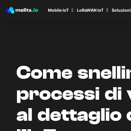
Mobile IoT
LoRaWAN IoT
Soluzioni
Come snellir
processi di
al dettaglio