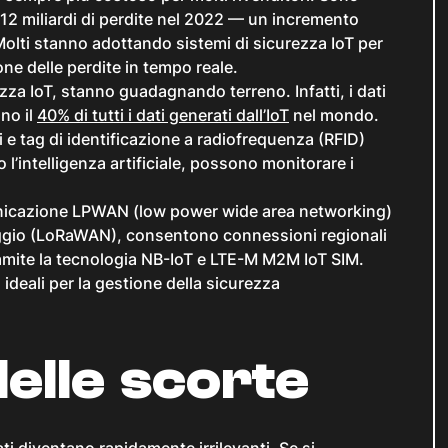
 112 miliardi di perdite nel 2022 — un incremento
Molti stanno adottando sistemi di sicurezza IoT per
ne delle perdite in tempo reale.
zza IoT, stanno guadagnando terreno. Infatti, i dati
no il
40% di tutti i dati generati dall’IoT
nel mondo.
 e tag di identificazione a radiofrequenza (RFID)
o l’intelligenza artificiale, possono monitorare i
omunicazione LPWAN (low power wide area networking)
aggio (LoRaWAN), consentono connessioni regionali
amite la tecnologia NB-IoT e LTE-M M2M IoT SIM.
ideali per la gestione della sicurezza
elle scorte
ati diventano rapidamente irrilevanti. Se si