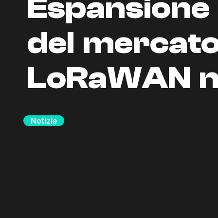
Espansione 
del mercat
LoRaWAN n
Notizie