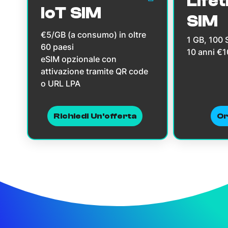
Lifet
IoT SIM
SIM
€5/GB (a consumo) in oltre
1 GB, 100
60 paesi
10 anni €
eSIM opzionale con
attivazione tramite QR code
o URL LPA
Richiedi Un'offerta
Or