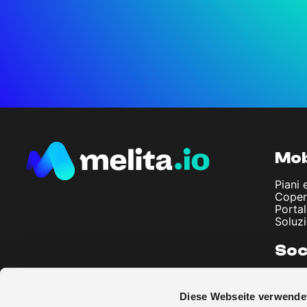
Mob
Piani 
Coper
Porta
Soluzi
Soc
Chi s
Artico
Diese Webseite verwende
Note 