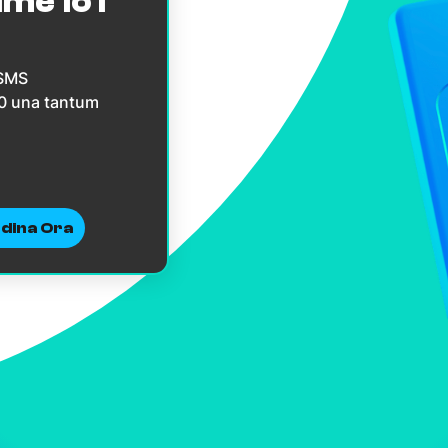
ime IoT
 SMS
10 una tantum
dina Ora