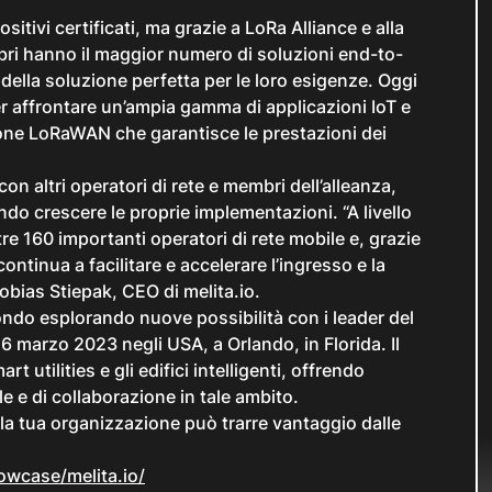
tivi certificati, ma grazie a LoRa Alliance e alla
mbri hanno il maggior numero di soluzioni end-to-
ca della soluzione perfetta per le loro esigenze. Oggi
er affrontare un’ampia gamma di applicazioni IoT e
one LoRaWAN che garantisce le prestazioni dei
on altri operatori di rete e membri dell’alleanza,
o crescere le proprie implementazioni. “A livello
e 160 importanti operatori di rete mobile e, grazie
ontinua a facilitare e accelerare l’ingresso e la
obias Stiepak, CEO di melita.io.
mondo esplorando nuove possibilità con i leader del
16 marzo 2023 negli USA, a Orlando, in Florida. Il
 utilities e gli edifici intelligenti, offrendo
e e di collaborazione in tale ambito.
a tua organizzazione può trarre vantaggio dalle
owcase/melita.io/