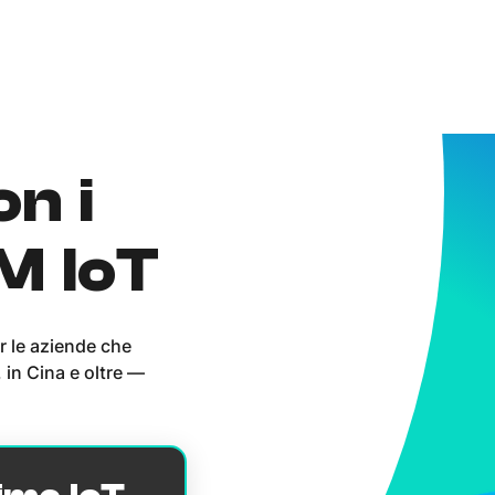
on i
IM IoT
r le aziende che
 in Cina e oltre —