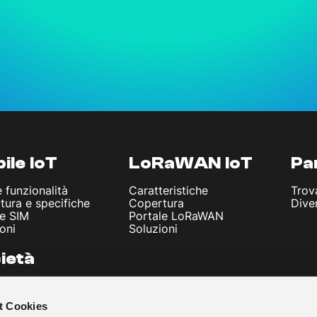
ile IoT
LoRaWAN IoT
Pa
e funzionalità
Caratteristiche
Trov
tura e specifiche
Copertura
Dive
le SIM
Portale LoRaWAN
oni
Soluzioni
ietà
iamo
li e Notizie
t Cookies
Legali