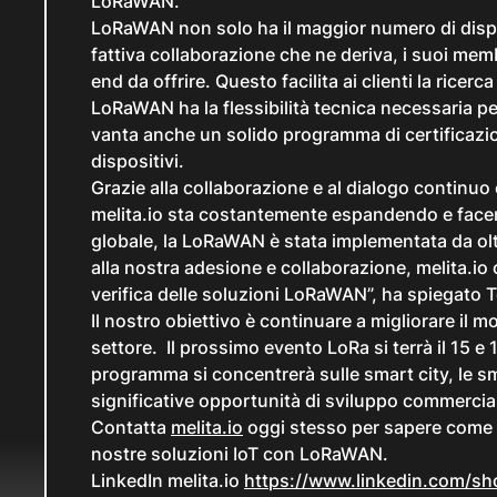
LoRaWAN.
LoRaWAN non solo ha il maggior numero di disposi
fattiva collaborazione che ne deriva, i suoi me
end da offrire. Questo facilita ai clienti la ricer
LoRaWAN ha la flessibilità tecnica necessaria p
vanta anche un solido programma di certificazi
dispositivi.
Grazie alla collaborazione e al dialogo continuo c
melita.io sta costantemente espandendo e facend
globale, la LoRaWAN è stata implementata da oltr
alla nostra adesione e collaborazione, melita.io c
verifica delle soluzioni LoRaWAN”, ha spiegato T
Il nostro obiettivo è continuare a migliorare il 
settore. Il prossimo evento LoRa si terrà il 15 e 
programma si concentrerà sulle smart city, le smart
significative opportunità di sviluppo commercial
Contatta
melita.io
oggi stesso per sapere come l
nostre soluzioni IoT con LoRaWAN.
LinkedIn melita.io
https://www.linkedin.com/sh