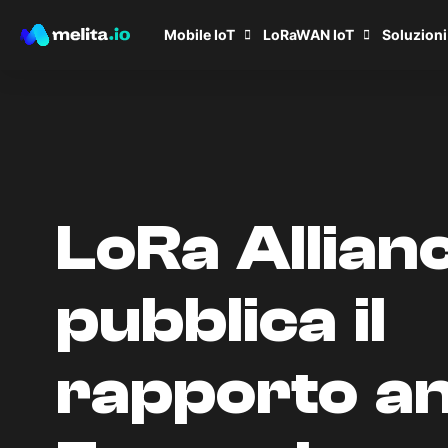
Mobile IoT
LoRaWAN IoT
Soluzioni
LoRa Allian
pubblica il
rapporto an