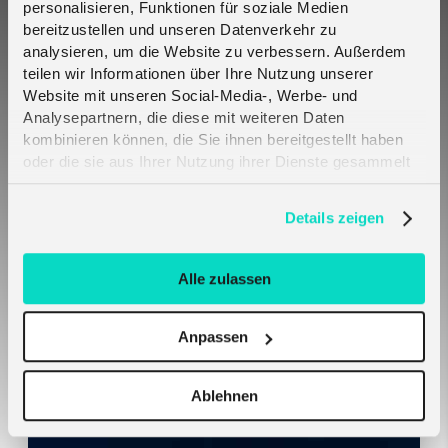
personalisieren, Funktionen für soziale Medien
bereitzustellen und unseren Datenverkehr zu
analysieren, um die Website zu verbessern. Außerdem
teilen wir Informationen über Ihre Nutzung unserer
Le SIM Melita si configurano automaticamente
Website mit unseren Social-Media-, Werbe- und
su hardware Teltonika — nessuna impostazione
Analysepartnern, die diese mit weiteren Daten
richiesta
kombinieren können, die Sie ihnen bereitgestellt haben
oder die sie aus Ihrer Nutzung ihrer Dienste gesammelt
haben. Erfahren Sie mehr darüber, wie wir Cookies
verwenden, in unserer
Datenschutzerklärung
.
Details zeigen
Alle zulassen
Anpassen
Il ruolo dell’eSIM nell’espansione dei mercati IoT e
dei dispositivi connessi
Ablehnen