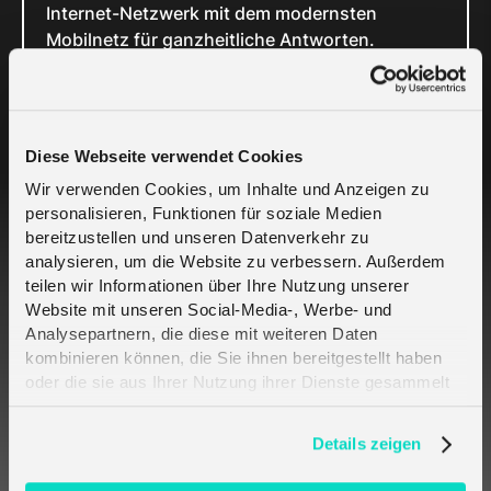
Internet-Netzwerk mit dem modernsten
Mobilnetz für ganzheitliche Antworten.
Melita.io ist Teil der Melita-Gruppe, die seit
mehr als 25 Jahren als ausgewiesener Experte
für intelligente, maßgeschneiderte
Telekommunikationslösungen steht. Melita.io
Diese Webseite verwendet Cookies
ist ein Infrastrukturunternehmen von EQT, das
Wir verwenden Cookies, um Inhalte und Anzeigen zu
großvolumige Investitionen in
personalisieren, Funktionen für soziale Medien
Telekommunikationsunternehmen tätigt und
bereitzustellen und unseren Datenverkehr zu
ein Investitionsvermögen von 40 Milliarden
analysieren, um die Website zu verbessern. Außerdem
Euro verwaltet, mit einem jährlichen Umsatz
teilen wir Informationen über Ihre Nutzung unserer
von 21 Milliarden Euro.
Website mit unseren Social-Media-, Werbe- und
LoRa Alliance® und LoRaWAN® sind Marken,
Analysepartnern, die diese mit weiteren Daten
die unter Lizenz der LoRa Alliance® verwendet
kombinieren können, die Sie ihnen bereitgestellt haben
werden.
oder die sie aus Ihrer Nutzung ihrer Dienste gesammelt
haben. Erfahren Sie mehr darüber, wie wir Cookies
verwenden, in unserer
Datenschutzerklärung
.
Details zeigen
Related Cases