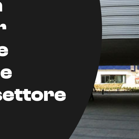
a
r
e
ne
settore