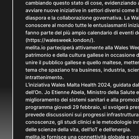
cambiando questo stato di cose, evidenziando a
avviare nuove iniziative in settori diversi come i
diaspora e la collaborazione governativa. La
Wa
conoscere al mondo tutte le entusiasmanti iniziat
fanno parte del più ampio calendario di eventi d
(https://walesweek.london/).
melita.io parteciperà attivamente alla
Wales We
patrimonio e della cultura gallese in occasione d
unire il pubblico gallese e quello maltese, mette
tema che spaziano tra business, industria, scienz
intrattenimento.
L’iniziativa
Wales Malta Health 2024
, guidata da
dell’On. Jo Etienne Abela, Ministro della Salute e
miglioramento dei sistemi sanitari e alla promozi
programma giovedì 29 febbraio, si svolgerà pres
prevede discussioni sui progressi infrastruttural
conoscenze, gli studi clinici e le metodologie inn
delle scienze della vita, dell’IoT e dell’energia.
melita.io fornisce una connettività globale e cos