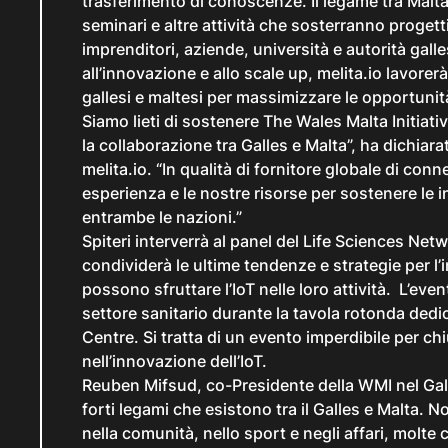
trasferimento di conoscenze. Il legame tra Malta e 
seminari e altre attività che sosterranno progetti 
imprenditori, aziende, università e autorità gall
all’innovazione e allo scale up, melita.io lavorer
gallesi e maltesi per massimizzare le opportunità
Siamo lieti di sostenere
The Wales Malta Initiati
la collaborazione tra Galles e Malta”, ha dichiar
melita.io. “In qualità di fornitore globale di conn
esperienza e le nostre risorse per sostenere le i
entrambe le nazioni.”
Spiteri interverrà al panel del Life Sciences Net
condividerà le ultime tendenze e strategie per l
possono sfruttare l’IoT nelle loro attività. L’even
settore sanitario durante la tavola rotonda dedi
Centre. Si tratta di un evento imperdibile per c
nell’innovazione dell’IoT.
Reuben Mifsud, co-Presidente della WMI nel Gall
forti legami che esistono tra il Galles e Malta. 
nella comunità, nello sport e negli affari, molt