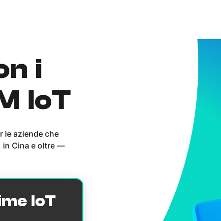
on i
IM IoT
r le aziende che
 in Cina e oltre —
ime IoT