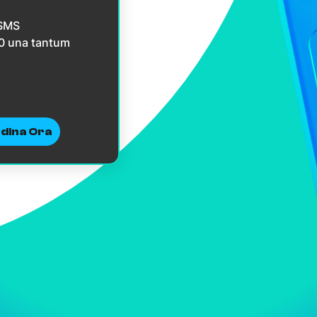
 SMS
10 una tantum
dina Ora