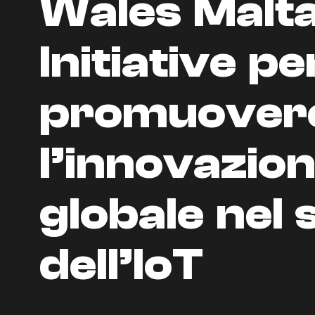
Wales Malt
Initiative pe
promuover
l’innovazio
globale nel 
dell’IoT