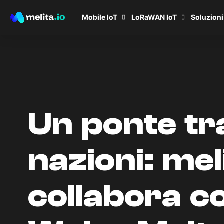
Mobile IoT
LoRaWAN IoT
Soluzioni
Un ponte tr
nazioni: mel
collabora c