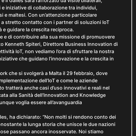
il Galles sarà rafforzato da visite bilaterali,
e iniziative di collaborazione tra individui,
esi e maltesi. Con un’attenzione particolare
à a stretto contatto con i partner di soluzioni IoT
 e guidare la crescita reciproca.
ve
e di contribuire alla sua missione di promuovere
ato Kenneth Spiteri, Direttore Business Innovation di
ettività IoT, non vediamo l’ora di sfruttare la nostra
niziative che guidano l’innovazione e la crescita in
work che si svolgerà a Malta il 29 febbraio, dove
’implementazione dell’IoT e come le aziende
to tratterà anche casi d’uso innovativi e reali nel
cata alla Sanità dell’Innovation and Knowledge
hiunque voglia essere all’avanguardia
es, ha dichiarato: “Non molti si rendono conto dei
Nonostante la lunga storia che unisce le due nazioni
e cose passano ancora inosservate. Noi stiamo