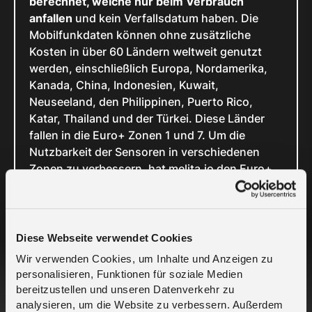
berechnet, welche nur beim Verbrauch
anfallen
und kein Verfallsdatum haben. Die
Mobilfunkdaten können ohne zusätzliche
Kosten in über 60 Ländern weltweit genutzt
werden, einschließlich Europa, Nordamerika,
Kanada, China, Indonesien, Kuwait,
Neuseeland, den Philippinen, Puerto Rico,
Katar, Thailand und der Türkei. Diese Länder
fallen in die Euro+ Zonen 1 und 7. Um die
Nutzbarkeit der Sensoren in verschiedenen
Zonen zu verbessern, hat melita.io den Euro+
Roaming-Zugang erweitert, um auch die Zonen
1, 2, 6 und 7 einzubeziehen.
Durch die Ausnutzung des Potenzials von IoT-
Technologie können Unternehmen ihre
Diese Webseite verwendet Cookies
Effizienz und Produktivität verbessern, die
Wir verwenden Cookies, um Inhalte und Anzeigen zu
Kundenerfahrung und Sicherheit erhöhen. Dies
personalisieren, Funktionen für soziale Medien
führt wiederum zu einer Umsatzsteigerung und
bereitzustellen und unseren Datenverkehr zu
einer höheren Nachhaltigkeit. Durch die
analysieren, um die Website zu verbessern. Außerdem