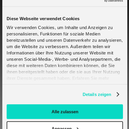
Benötigen Sie IoT-Dienste? Testen Sie unsere
kostenlose 90-Tage-Testversion
Benötigen Sie
IoT-Dienste? Testen Sie unsere kostenlose 90-
Diese Webseite verwendet Cookies
Tage-Testversion oder sehen Sie sich einige
Wir verwenden Cookies, um Inhalte und Anzeigen zu
der
Lösungen an, die wir unterstützen.
personalisieren, Funktionen für soziale Medien
Möchten Sie Partner werden? Sprechen Sie mit
bereitzustellen und unseren Datenverkehr zu analysieren,
uns,
kontaktieren Sie uns hier
um die Website zu verbessern. Außerdem teilen wir
Informationen über Ihre Nutzung unserer Website mit
unseren Social-Media-, Werbe- und Analysepartnern, die
Related Cases
diese mit weiteren Daten kombinieren können, die Sie
ihnen bereitgestellt haben oder die sie aus Ihrer Nutzung
ihrer Dienste gesammelt haben. Erfahren Sie mehr
darüber, wie wir Cookies verwenden, in unserer
Datenschutzerklärung
.
Details zeigen
Alle zulassen
Crout und Telefónica Deutschland bringen mehr
Anpassen