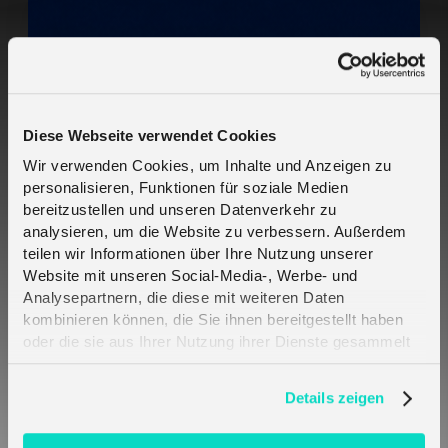
Diese Webseite verwendet Cookies
Crout und Telefónica Deutschland bringen mehr
Wir verwenden Cookies, um Inhalte und Anzeigen zu
Resilienz in die kritische IoT-Konnektivität -
personalisieren, Funktionen für soziale Medien
2CoreSIM
bereitzustellen und unseren Datenverkehr zu
analysieren, um die Website zu verbessern. Außerdem
teilen wir Informationen über Ihre Nutzung unserer
Website mit unseren Social-Media-, Werbe- und
Analysepartnern, die diese mit weiteren Daten
kombinieren können, die Sie ihnen bereitgestellt haben
oder die sie aus Ihrer Nutzung ihrer Dienste gesammelt
haben. Erfahren Sie mehr darüber, wie wir Cookies
verwenden, in unserer
Datenschutzerklärung
.
Details zeigen
Melita SIM-Karten verbinden sich automatisch