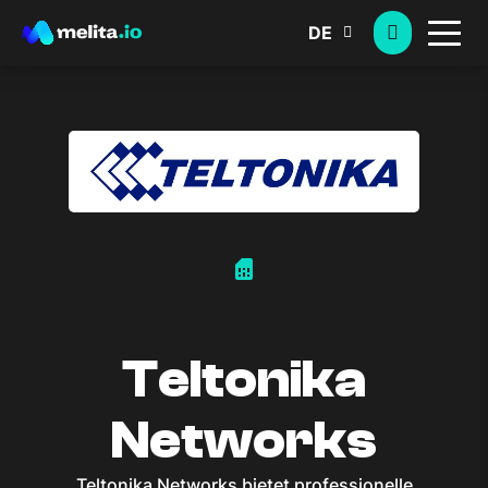
DE
sim_card
Teltonika
Networks
Teltonika Networks bietet professionelle