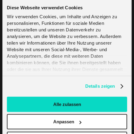
Diese Webseite verwendet Cookies
Wir verwenden Cookies, um Inhalte und Anzeigen zu
Telefon
*
personalisieren, Funktionen für soziale Medien
bereitzustellen und unseren Datenverkehr zu
analysieren, um die Website zu verbessern. Außerdem
Bitte beschreiben Sie ihre Anforderung und die 
teilen wir Informationen über Ihre Nutzung unserer
benötigte Leistung des Partners
Website mit unseren Social-Media-, Werbe- und
*
Analysepartnern, die diese mit weiteren Daten
kombinieren können, die Sie ihnen bereitgestellt haben
oder die sie aus Ihrer Nutzung ihrer Dienste gesammelt
haben. Erfahren Sie mehr darüber, wie wir Cookies
verwenden, in unserer
Datenschutzerklärung
.
Details zeigen
Alle zulassen
*
Ich habe die Richtlinie zum Schutz der
Privatsphäre und der Nutzung von Cookies
gelesen
und erlaube hiermit die Nutzung der persönlichen
Anpassen
Daten zum Zweck des Direktmarketings, wie in
Paragraph 3.5 beschrieben. Dies beinhaltet unter