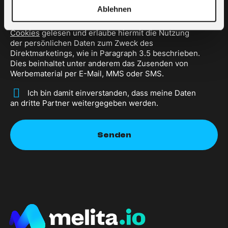
anderem das Zusenden von Werbematerial per E-
Ablehnen
Mail, MMS oder SMS.Ich habe die Richtlinie zum
Schutz der
Privatsphäre und der Nutzung von
Cookies
gelesen und erlaube hiermit die Nutzung
der persönlichen Daten zum Zweck des
Direktmarketings, wie in Paragraph 3.5 beschrieben.
Dies beinhaltet unter anderem das Zusenden von
Werbematerial per E-Mail, MMS oder SMS.
*
Ich bin damit einverstanden, dass meine Daten
an dritte Partner weitergegeben werden.