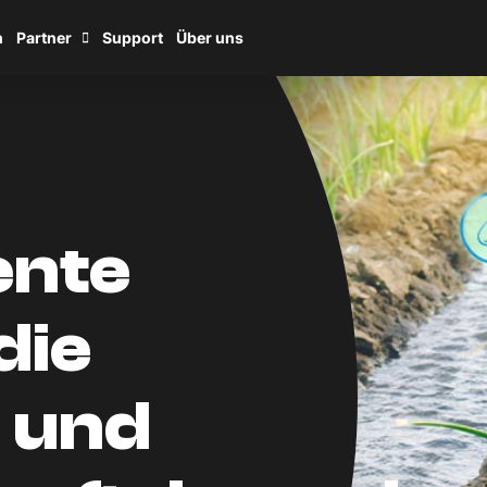
n
Partner
Support
Über uns
ente
die
 und