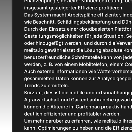
Pflanzenpflege, gezielter Kundenbetreuung, b
insgesamt gesteigerter Effizienz profitieren.
Das System macht Arbeitspläne effizienter, in
wie Beschnitt, Schädlingsbekämpfung und Dün
Durch den Einsatz einer cloudbasierten Plattfor
Gestaltungsmöglichkeiten für jede Situation. S
oder hinzugefügt werden, und durch die Verw
melita.io gewährleistet die Lösung absolute Kon
benutzerfreundliche Schnittstelle kann von je
werden, z. B. von einem Mobiltelefon, einem Co
Auch externe Informationen wie Wettervorhers
gesammelten Daten können zur Analyse gespeic
Trends zu ermitteln.
Kurzum, dies ist die mobile und ortsunabhängi
Agrarwirtschaft und Gartenbaubranche gewartet 
können die Akteure im Gartenbau proaktiv hand
deutlich effizienter und profitabler werden.
Um mehr darüber zu erfahren, wie melita.io Ih
kann, Optimierungen zu heben und die Effizienz 