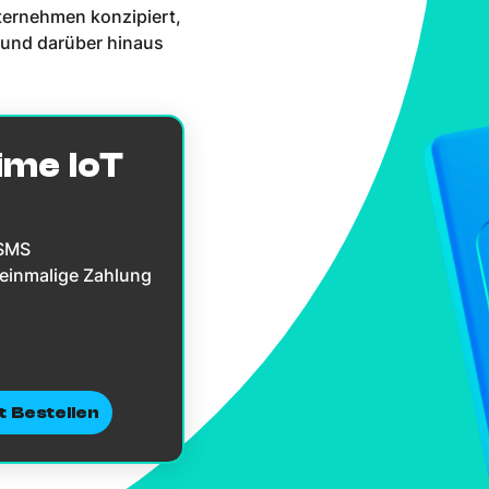
ternehmen konzipiert,
 und darüber hinaus
ime IoT
 SMS
 einmalige Zahlung
t Bestellen