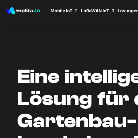
Mobile IoT
LoRaWAN IoT
Lösunge
Eine intellig
Lösung für 
Gartenbau-