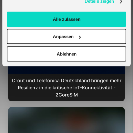
Details zeigen
Related Cases
Alle zulassen
Anpassen
Ablehnen
Crout und Telefónica Deutschland bringen mehr
Resilienz in die kritische IoT-Konnektivität -
2CoreSIM