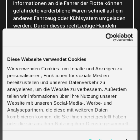
Informationen an die Fahrer der Flotte können
gefährdete verderbliche Waren schnell auf ein
anderes Fahrzeug oder Kühlsystem umgeladen
werden. Durch dieses rechtzeitige Handeln
kann die Produktqualität bewahrt, der Abfall
reduziert und sichergestellt werden, dass die
Produkte den Endkunden in einwandfreiem
Zustand erreichen.
Diese Webseite verwendet Cookies
Langfristig bieten diese Dateneinblicke den
Wir verwenden Cookies, um Inhalte und Anzeigen zu
Unternehmen die Grundlage für die
personalisieren, Funktionen für soziale Medien
Optimierung von Prozessen und operativen
bereitzustellen und unseren Datenverkehr zu
Systemen, um die Kunden besser bedienen zu
analysieren, um die Website zu verbessern. Außerdem
können und die Verschwendung zu reduzieren,
teilen wir Informationen über Ihre Nutzung unserer
was letztendlich zu einer Verbesserung des
Website mit unseren Social-Media-, Werbe- und
Ergebnisses und der Kundenzufriedenheit
Analysepartnern, die diese mit weiteren Daten
führt. Wenn Sie mehr darüber erfahren
kombinieren können, die Sie ihnen bereitgestellt haben
möchten, wie
melita.io
Ihr Bauunternehmen bei
oder die sie aus Ihrer Nutzung ihrer Dienste gesammelt
der Nutzung der Vorteile des Internets der
haben. Erfahren Sie mehr darüber, wie wir Cookies
verwenden, in unserer
Datenschutzerklärung
.
Dinge unterstützen kann, kontaktieren Sie uns.