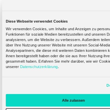
Die Rolle der eSIM bei der Skalierung von IoT-
Diese Webseite verwendet Cookies
und vernetzten Geräte-Märkten
Wir verwenden Cookies, um Inhalte und Anzeigen zu persona
Funktionen für soziale Medien bereitzustellen und unseren 
analysieren, um die Website zu verbessern. Außerdem teilen
über Ihre Nutzung unserer Website mit unseren Social-Medi
Analysepartnern, die diese mit weiteren Daten kombinieren k
ihnen bereitgestellt haben oder die sie aus Ihrer Nutzung ihr
gesammelt haben. Erfahren Sie mehr darüber, wie wir Cooki
unserer
Datenschutzerklärung
.
Internationaler IoT-Tag 2026: Wie IoT eSIM die
Zukunft der Enterprise-IoT-Konnektivität prägt
D
Alle zulassen