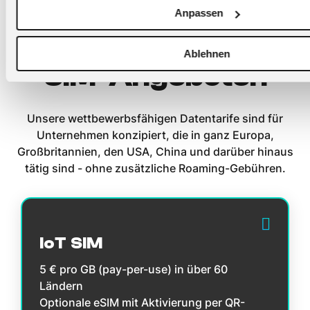
Starten Sie jetzt
Anpassen
mit unseren IoT-
Ablehnen
SIM-Angeboten
Unsere wettbewerbsfähigen Datentarife sind für
Unternehmen konzipiert, die in ganz Europa,
Großbritannien, den USA, China und darüber hinaus
tätig sind - ohne zusätzliche Roaming-Gebühren.
IoT SIM
5 € pro GB (pay-per-use) in über 60
Ländern
Optionale eSIM mit Aktivierung per QR-