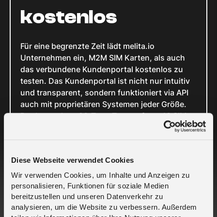
kostenlos
Für eine begrenzte Zeit lädt melita.io
Unternehmen ein, M2M SIM Karten, als auch
das verbundene Kundenportal kostenlos zu
testen. Das Kundenportal ist nicht nur intuitiv
und transparent, sondern funktioniert via API
auch mit proprietären Systemen jeder Größe.
Der kostenlose
90-Tage-Test
umfasst 10 SIM-
Karten mit 100 MB gemeinsam genutzten
Daten (Data pooling) und 100 gemeinsam
genutzte SMS.
Diese Webseite verwendet Cookies
Wir verwenden Cookies, um Inhalte und Anzeigen zu
Gemeinsam
personalisieren, Funktionen für soziale Medien
bereitzustellen und unseren Datenverkehr zu
besser
analysieren, um die Website zu verbessern. Außerdem