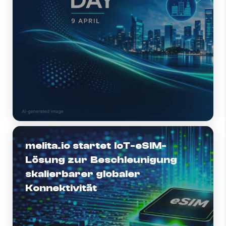
melita.io startet IoT-eSIM-
Lösung zur Beschleunigung
skalierbarer globaler
Konnektivität