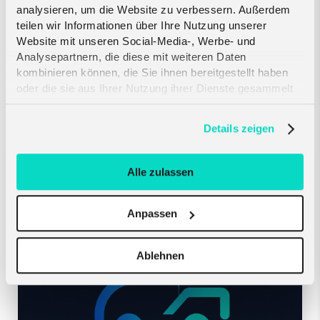
analysieren, um die Website zu verbessern. Außerdem
teilen wir Informationen über Ihre Nutzung unserer
Website mit unseren Social-Media-, Werbe- und
Analysepartnern, die diese mit weiteren Daten
kombinieren können, die Sie ihnen bereitgestellt haben
Ähnliche Artikel
oder die sie aus Ihrer Nutzung ihrer Dienste gesammelt
haben. Erfahren Sie mehr darüber, wie wir Cookies
verwenden, in unserer
Datenschutzerklärung
.
Details zeigen
Crout und Telefónica
Alle zulassen
Deutschland bringen mehr
Resilienz in die kritische IoT-
Anpassen
Konnektivität -...
Ablehnen