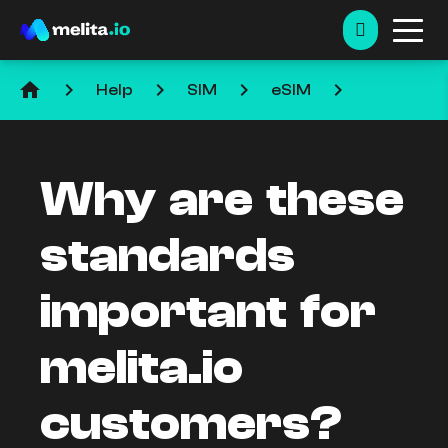
home
keyboard_arrow_right
keyboard_arrow_right
keyboard_arrow_right
keyboard_arrow_right
Help
SIM
eSIM
Why are these
standards
important for
melita.io
customers?