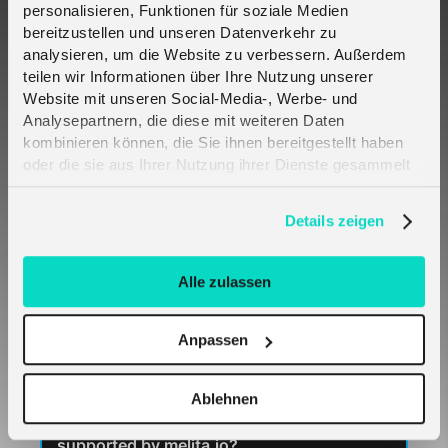
personalisieren, Funktionen für soziale Medien
Is SGP.21 / SGP.22 already available across
melita.io global deployments?
bereitzustellen und unseren Datenverkehr zu
analysieren, um die Website zu verbessern. Außerdem
teilen wir Informationen über Ihre Nutzung unserer
Website mit unseren Social-Media-, Werbe- und
What is an eUICC?
Analysepartnern, die diese mit weiteren Daten
kombinieren können, die Sie ihnen bereitgestellt haben
What backend infrastructure does melita.io
oder die sie aus Ihrer Nutzung ihrer Dienste gesammelt
use for SGP.21 / SGP.22?
haben. Erfahren Sie mehr darüber, wie wir Cookies
verwenden, in unserer
Datenschutzerklärung
.
Details zeigen
What is the eIM component in the SGP.31 /
SGP.32 model?
Alle zulassen
What device changes are required to
Anpassen
adopt eSIM with melita.io?
Ablehnen
Is SGP.31 / SGP.32 SMS free provisioning
supported by melita.io?