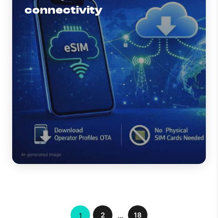
connectivity
2
18
1
…