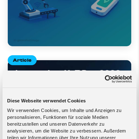
Article
International IoT Day 2026:
how IoT eSIM is shaping
the future of enterprise
IoT connectivity
Diese Webseite verwendet Cookies
Wir verwenden Cookies, um Inhalte und Anzeigen zu
personalisieren, Funktionen für soziale Medien
bereitzustellen und unseren Datenverkehr zu
analysieren, um die Website zu verbessern. Außerdem
teilen wir Informationen über Ihre Nutzung unserer