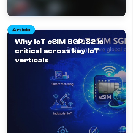
Article
Why IoT eSIM SGP.32 is
critical across key IoT
verticals