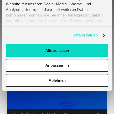
Website mit unseren Social-Media-, Werbe- und
Analysepartnern, die diese mit weiteren Daten
kombinieren können, die Sie ihnen bereitgestellt haben
oder die sie aus Ihrer Nutzung ihrer Dienste gesammelt
haben. Erfahren Sie mehr darüber, wie wir Cookies
verwenden, in unserer
Datenschutzerklärung
.
Details zeigen
Melita SIM-Karten verbinden sich automatisch
Alle zulassen
auf Teltonika-Hardware — keine Konfiguration
erforderlich
Anpassen
Ablehnen