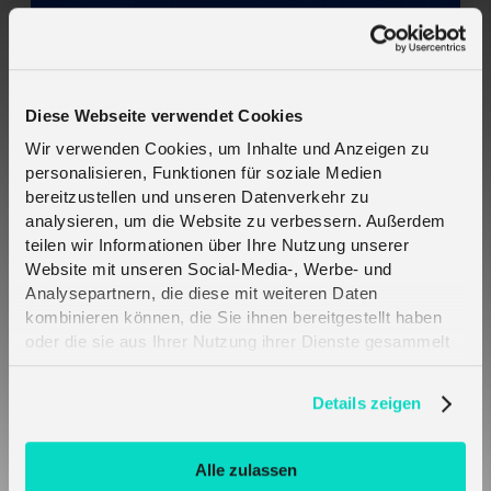
Crout und Telefónica Deutschland bringen mehr
Diese Webseite verwendet Cookies
Resilienz in die kritische IoT-Konnektivität -
Wir verwenden Cookies, um Inhalte und Anzeigen zu
2CoreSIM
personalisieren, Funktionen für soziale Medien
bereitzustellen und unseren Datenverkehr zu
analysieren, um die Website zu verbessern. Außerdem
teilen wir Informationen über Ihre Nutzung unserer
Website mit unseren Social-Media-, Werbe- und
Analysepartnern, die diese mit weiteren Daten
kombinieren können, die Sie ihnen bereitgestellt haben
oder die sie aus Ihrer Nutzung ihrer Dienste gesammelt
haben. Erfahren Sie mehr darüber, wie wir Cookies
verwenden, in unserer
Datenschutzerklärung
.
Melita SIM-Karten verbinden sich automatisch
Details zeigen
auf Teltonika-Hardware — keine Konfiguration
erforderlich
Alle zulassen