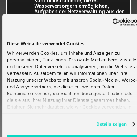
Kontrollinstrumente, die es
Wasserversorgern ermöglichen,
Aufgaben der Netzverwaltung aus der
Ferne und automatisch
durchzuführen.
Dank der intelligenten IoT-Wassermessung
Diese Webseite verwendet Cookies
sind die Daten der Sensoren einfach und
benutzerfreundlich zu interpretieren und zu
Wir verwenden Cookies, um Inhalte und Anzeigen zu
verarbeiten. Ein kostenloses Online-Portal, das
personalisieren, Funktionen für soziale Medien bereitzustelle
und unseren Datenverkehr zu analysieren, um die Website z
von melita.io bereitgestellt wird, hilft
verbessern. Außerdem teilen wir Informationen über Ihre
Partnerunternehmen wie iPLON Solution, oder
Nutzung unserer Website mit unseren Social-Media-, Werbe
Wasserwirtschaftsunternehmen, den Überblick
und Analysepartnern, die diese mit weiteren Daten
über alle intelligenten Geräte in Echtzeit zu
kombinieren können, die Sie ihnen bereitgestellt haben oder
behalten, was diesen letztendlich Zeit und Geld
die sie aus Ihrer Nutzung ihrer Dienste gesammelt haben.
spart. Die ständige Verarbeitung des
Erfahren Sie mehr darüber, wie wir Cookies verwenden, in
Wasserverbrauchs hilft Ineffizienzen im
unserer
Datenschutzerklärung
.
Verbrauch zu erkennen und trägt letztendlich
Details zeigen
dazu bei Wasser zu sparen und eine
nachhaltigere Zukunft anzustreben.